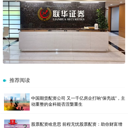
推荐阅读
中国期货配资公司 又一千亿房企打响“保壳战”，主
动重整的金科能否涅槃重生
股票配资啥意思 前程无忧股票配资：助你财富增