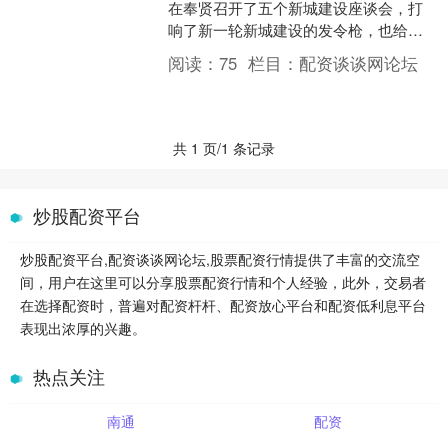
在奉贤召开了五个新城建设座谈会，打
响了新一轮新城建设的发令枪，也给奉
贤带来了加速提级的发展机遇。6月11
阅读：
75
栏目：
配资谈谈网论坛
日，在媒体看新城奉....
共 1 页/1 条记录
炒股配资平台
炒股配资平台,配资谈谈网论坛,股票配资行情提供了丰富的交流空
间，用户在这里可以分享股票配资行情和个人经验，此外，交易者
在选择配资时，普遍对配资杆杆、配资放心平台和配资低利息平台
表现出浓厚的兴趣。
热点关注
南通
配资