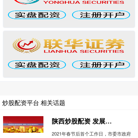
炒股配资平台 相关话题
陕西炒股配资 发展速度远超预想，奉贤规上工业产值三年内增长近千亿
2021年春节后首个工作日，市委市政府