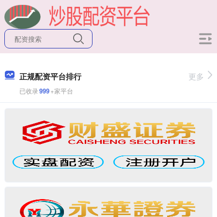
正规配资平台排行
更多
已收录
999
+家平台