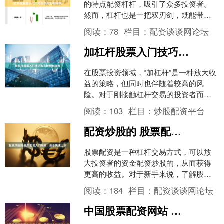
的特点配资杆杆，吸引了众多投资者。
然而，杠杆也是一把双刃剑，既能带来
丰厚回报，也可能导致巨额亏损。本文
阅读：
78
栏目：
配资谈谈网论坛
将为您详细解析杠杆买股票....
加杠杆股票入门技巧与风险控制指南
在股票投资领域，“加杠杆”是一种放大收
益的策略，但同时也伴随着较高的风
险。对于刚接触杠杆交易的投资者而
言，掌握正确的入门技巧和风险控制方
阅读：
103
栏目：
炒股配资平台
法是至关重要的。本文将为....
配资炒股的 股票配资入门指南：新手快速上手
股票配资是一种杠杆交易方式，可以放
大投资者的资金配资炒股的，从而获得
更高的收益。对于新手来说，了解股票
配资的入门知识至关重要。 正规配资平
阅读：
184
栏目：
配资谈谈网论坛
台必须具备合法经营资质....
中国股票配资网站 炒股入门：零基础也能轻松上手