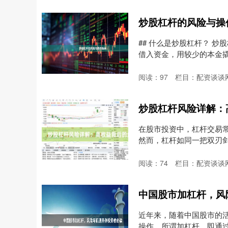
炒股杠杆的风险与操
## 什么是炒股杠杆？ 
借入资金，用较少的本金撬动
阅读：
97
栏目：
配资谈谈
炒股杠杆风险详解：
在股市投资中，杠杆交易常
然而，杠杆如同一把双刃
析....
阅读：
74
栏目：
配资谈谈
中国股市加杠杆，风
近年来，随着中国股市的活
操作。所谓加杠杆，即通